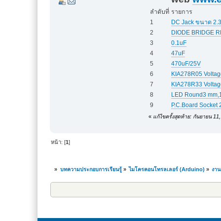
ลำดับที่
รายการ
1
DC Jack ขนาด 2.
2
DIODE BRIDGE RE
3
0.1uF
4
47uF
5
470uF/25V
6
KIA278R05 Voltag
7
KIA278R33 Voltag
8
LED Round3 mm,1
9
P.C.Board Socket 
«
แก้ไขครั้งสุดท้าย: กันยายน 1
หน้า: [
1
]
»
บทความประกอบการเรียนรู้
»
ไมโครคอนโทรลเลอร์ (Arduino)
»
งาน