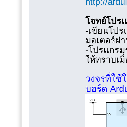
http://ard
โจทย์โปร
-เขียนโป
มอเตอร์ผ่
-โปรแกรมร
ให้ทราบเมื่
วงจรที่ใช้
บอร์ด Ard