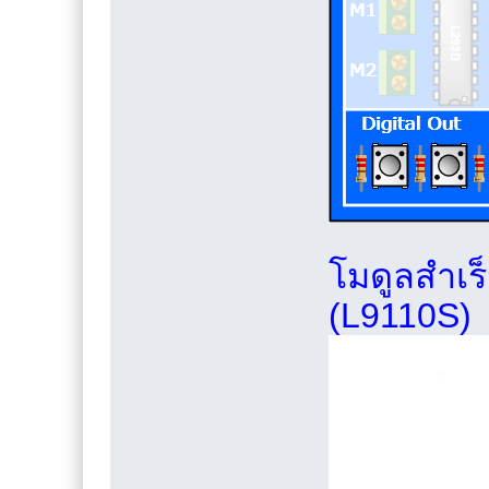
โมดูลสำเร
(L9110S)