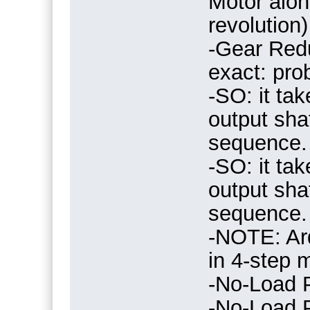
Motor alon
revolution)
-Gear Reduc
exact: pro
-SO: it ta
output shaf
sequence.
-SO: it ta
output shaf
sequence.
-NOTE: Ard
in 4-step 
-No-Load 
-No-Load P