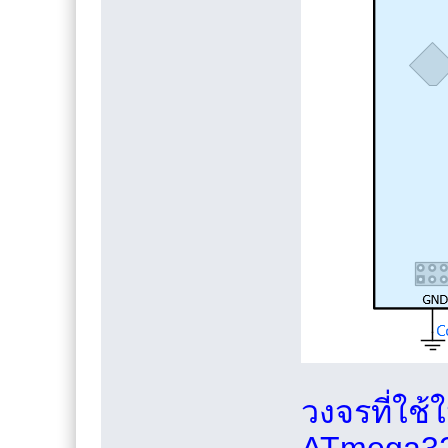
วงจรที่ใช้
ATmega328