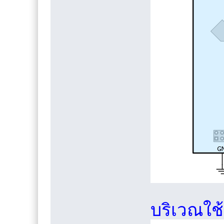
บริเวณใช