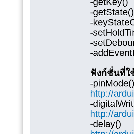
-getKey()
-getState()
-keyState
-setHoldTi
-setDebou
-addEventL
ฟังก์ชั่นที่
-pinMode(
http://ard
-digitalWrit
http://ard
-delay()