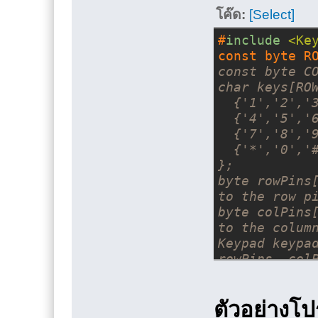
โค๊ด:
[Select]
#
include
<Ke
const byte R
const byte C
char keys[RO
  {'1','2','
  {'4','5','
  {'7','8','
  {'*','0','
};
byte rowPins[
to the row p
byte colPins[
to the colum
Keypad keypad
rowPins, col
void setup()
ตัวอย่าง
{