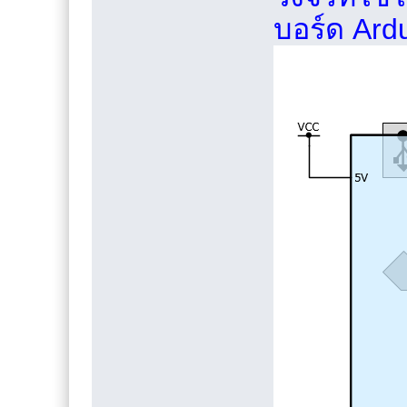
บอร์ด Ard