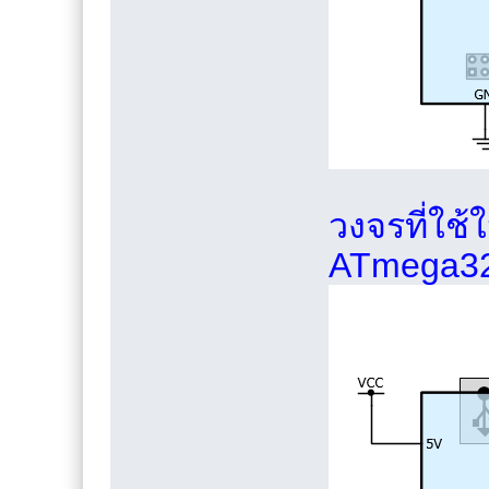
วงจรที่ใช้
ATmega328