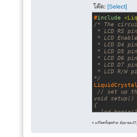
     Serial.
โค๊ด:
[Select]
}
void loop()
#
include
<Li
{
/* The circu
     char ke
 * LCD RS pi
     if (key
 * LCD Enabl
     {
 * LCD D4 pi
           S
 * LCD D5 pi
     }
 * LCD D6 pi
}
 * LCD D7 pi
 * LCD R/W p
*/
LiquidCrystal
// set up t
void setup()
{
  lcd.begin(1
number of co
«
แก้ไขครั้งสุดท้าย: มิถุนายน 
  lcd.print(
}